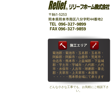
菊池郡・菊池市・玉名郡・玉名市・
阿蘇郡・阿蘇市・山鹿市・荒尾市・
合志市・熊本市・上益城郡・下益城
郡・宇土市・宇城市・八代郡・八代
市・水俣市・人吉市・球磨郡・葦北
郡・天草市・上天草市・本渡市
・・・・・熊本県全域にて承ります
どんな小さな工事でも、お気軽にご相談下さ
い。