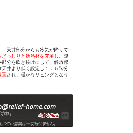
く、天井部分からも冷気が降りて
もぎっしりと断熱材を充填
し、隙
井部分を吹き抜けにして、解放感
け天井より低く設定し１．５階分
設置
され、暖かなリビングとなり