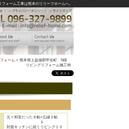
リフォーム工事は熊本のリリーフホームへ。
フォーム
> 熊本県上益城郡甲佐町 N様
リビングリフォーム施工例
元々和室だった８帖+広縁２帖
⇓
対面キッチンに続くリビング１０