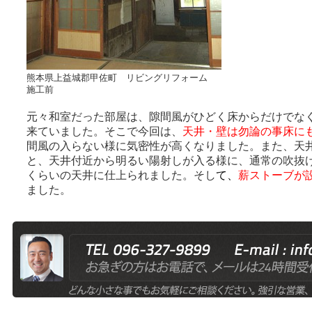
熊本県上益城郡甲佐町 リビングリフォーム
施工前
元々和室だった部屋は、隙間風がひどく床からだけでな
来ていました。そこで今回は、
天井・壁は勿論の事床に
間風の入らない様に気密性が高くなりました。また、天
と、天井付近から明るい陽射しが入る様に、通常の吹抜
くらいの天井に仕上られました。そし
て
、
薪ストーブが
ました。