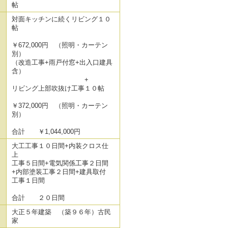
帖
対面キッチンに続くリビング１０
帖
￥672,000円 （照明・カーテン
別）
（改造工事+雨戸付窓+出入口建具
含）
+
リビング上部吹抜け工事１０帖
￥372,000円 （照明・カーテン
別）
合計 ￥1,044,000円
大工工事１０日間+内装クロス仕
上
工事５日間+電気関係工事２日間
+内部塗装工事２日間+建具取付
工事１日間
合計 ２０日間
大正５年建築 （築９６年）古民
家