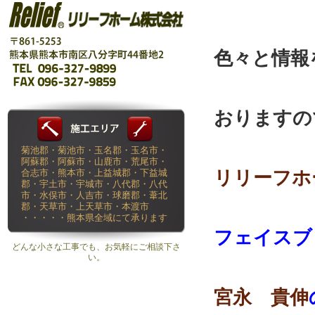
色々と情報
おりますの
菊池郡・菊池市・玉名郡・玉名市・
阿蘇郡・阿蘇市・山鹿市・荒尾市・
リリーフホ
合志市・熊本市・上益城郡・下益城
郡・宇土市・宇城市・八代郡・八代
市・水俣市・人吉市・球磨郡・葦北
郡・天草市・上天草市・本渡市
・・・・・熊本県全域にて承ります
フェイスブ
どんな小さな工事でも、お気軽にご相談下さ
い。
宮永 貴伸