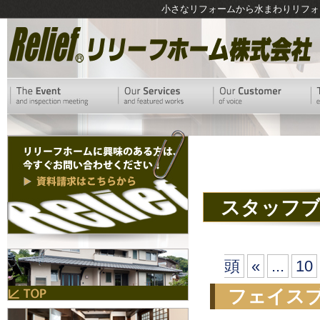
小さなリフォームから水まわりリフォ
スタッフ
頭
«
...
10
フェイス