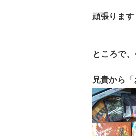
頑張ります
ところで、
兄貴から「