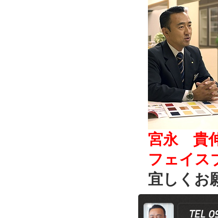
宮永 貴
フェイス
宜しくお