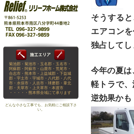
そうすると
エアコンを
独占してし
菊池郡・菊池市・玉名郡・玉名市・
今年の夏は
阿蘇郡・阿蘇市・山鹿市・荒尾市・
合志市・熊本市・上益城郡・下益城
郡・宇土市・宇城市・八代郡・八代
軽トラで、
市・水俣市・人吉市・球磨郡・葦北
郡・天草市・上天草市・本渡市
・・・・・熊本県全域にて承ります
逆効果かも
どんな小さな工事でも、お気軽にご相談下さ
い。