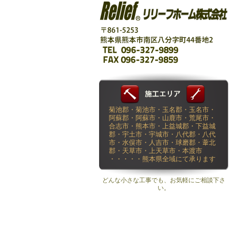
菊池郡・菊池市・玉名郡・玉名市・
阿蘇郡・阿蘇市・山鹿市・荒尾市・
合志市・熊本市・上益城郡・下益城
郡・宇土市・宇城市・八代郡・八代
市・水俣市・人吉市・球磨郡・葦北
郡・天草市・上天草市・本渡市
・・・・・熊本県全域にて承ります
どんな小さな工事でも、お気軽にご相談下さ
い。