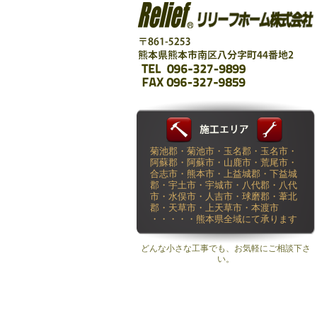
菊池郡・菊池市・玉名郡・玉名市・
阿蘇郡・阿蘇市・山鹿市・荒尾市・
合志市・熊本市・上益城郡・下益城
郡・宇土市・宇城市・八代郡・八代
市・水俣市・人吉市・球磨郡・葦北
郡・天草市・上天草市・本渡市
・・・・・熊本県全域にて承ります
どんな小さな工事でも、お気軽にご相談下さ
い。