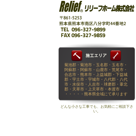
菊池郡・菊池市・玉名郡・玉名市・
阿蘇郡・阿蘇市・山鹿市・荒尾市・
合志市・熊本市・上益城郡・下益城
郡・宇土市・宇城市・八代郡・八代
市・水俣市・人吉市・球磨郡・葦北
郡・天草市・上天草市・本渡市
・・・・・熊本県全域にて承ります
どんな小さな工事でも、お気軽にご相談下さ
い。