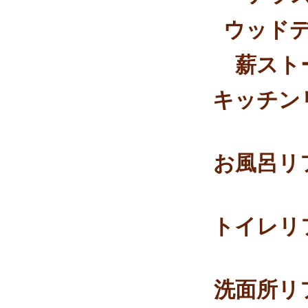
ウッド
薪スト
キッチン
お風呂リ
トイレリ
洗面所リ