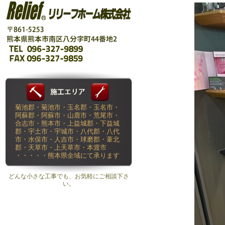
菊池郡・菊池市・玉名郡・玉名市・
阿蘇郡・阿蘇市・山鹿市・荒尾市・
合志市・熊本市・上益城郡・下益城
郡・宇土市・宇城市・八代郡・八代
市・水俣市・人吉市・球磨郡・葦北
郡・天草市・上天草市・本渡市
・・・・・熊本県全域にて承ります
どんな小さな工事でも、お気軽にご相談下さ
い。