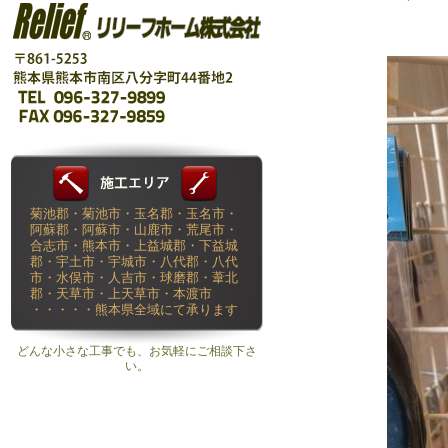
菊池郡・菊池市・玉名郡・玉名市・
阿蘇郡・阿蘇市・山鹿市・荒尾市・
合志市・熊本市・上益城郡・下益城
郡・宇土市・宇城市・八代郡・八代
市・水俣市・人吉市・球磨郡・葦北
郡・天草市・上天草市・本渡市
・・・・・熊本県全域にて承ります
どんな小さな工事でも、お気軽にご相談下さ
い。