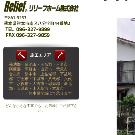
菊池郡・菊池市・玉名郡・玉名市・
阿蘇郡・阿蘇市・山鹿市・荒尾市・
合志市・熊本市・上益城郡・下益城
郡・宇土市・宇城市・八代郡・八代
市・水俣市・人吉市・球磨郡・葦北
郡・天草市・上天草市・本渡市
・・・・・熊本県全域にて承ります
どんな小さな工事でも、お気軽にご相談下さ
い。