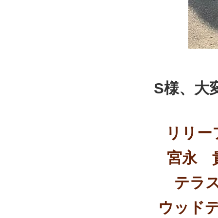
S様、大
リリー
宮永 
テラ
ウッド