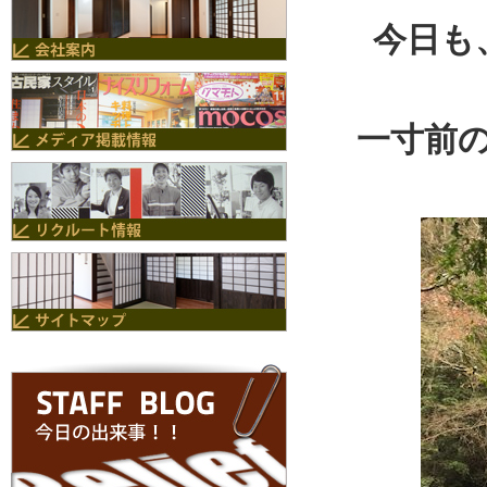
今日も
一寸前