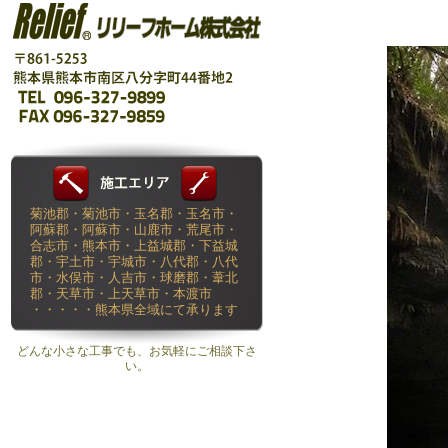
菊池郡・菊池市・玉名郡・玉名市・
阿蘇郡・阿蘇市・山鹿市・荒尾市・
合志市・熊本市・上益城郡・下益城
郡・宇土市・宇城市・八代郡・八代
市・水俣市・人吉市・球磨郡・葦北
郡・天草市・上天草市・本渡市
・・・・・熊本県全域にて承ります
どんな小さな工事でも、お気軽にご相談下さ
い。