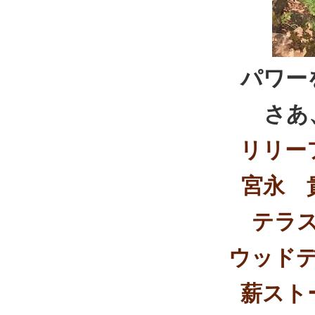
パワー
さあ
リリー
宮永 
テラ
ウッド
薪スト