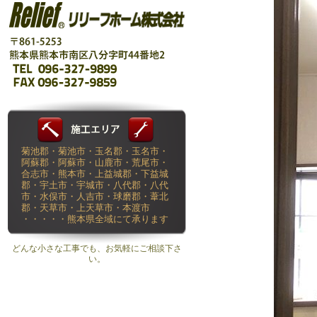
菊池郡・菊池市・玉名郡・玉名市・
阿蘇郡・阿蘇市・山鹿市・荒尾市・
合志市・熊本市・上益城郡・下益城
郡・宇土市・宇城市・八代郡・八代
市・水俣市・人吉市・球磨郡・葦北
郡・天草市・上天草市・本渡市
・・・・・熊本県全域にて承ります
どんな小さな工事でも、お気軽にご相談下さ
い。