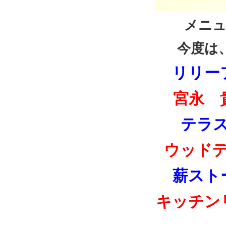
メニュ
今度は
リリー
宮永 
テラ
ウッド
薪スト
キッチン