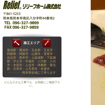
菊池郡・菊池市・玉名郡・玉名市・
阿蘇郡・阿蘇市・山鹿市・荒尾市・
合志市・熊本市・上益城郡・下益城
郡・宇土市・宇城市・八代郡・八代
市・水俣市・人吉市・球磨郡・葦北
郡・天草市・上天草市・本渡市
・・・・・熊本県全域にて承ります
どんな小さな工事でも、お気軽にご相談下さ
い。