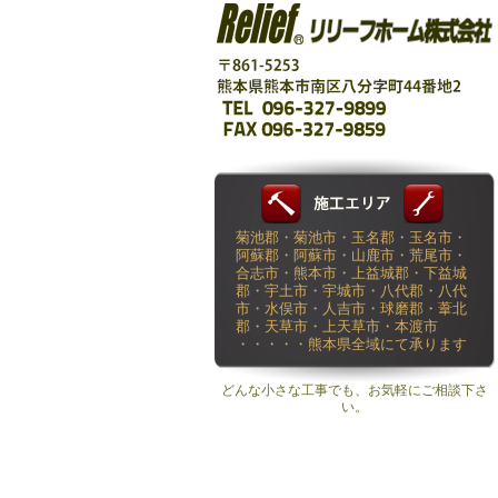
菊池郡・菊池市・玉名郡・玉名市・
阿蘇郡・阿蘇市・山鹿市・荒尾市・
合志市・熊本市・上益城郡・下益城
郡・宇土市・宇城市・八代郡・八代
市・水俣市・人吉市・球磨郡・葦北
郡・天草市・上天草市・本渡市
・・・・・熊本県全域にて承ります
どんな小さな工事でも、お気軽にご相談下さ
い。