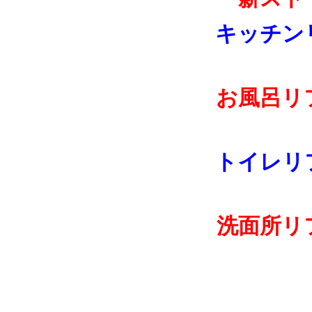
キッチン
お風呂リ
トイレリ
洗面所リ