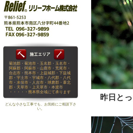
菊池郡・菊池市・玉名郡・玉名市・
阿蘇郡・阿蘇市・山鹿市・荒尾市・
合志市・熊本市・上益城郡・下益城
郡・宇土市・宇城市・八代郡・八代
市・水俣市・人吉市・球磨郡・葦北
郡・天草市・上天草市・本渡市
・・・・・熊本県全域にて承ります
昨日とっ
どんな小さな工事でも、お気軽にご相談下さ
い。