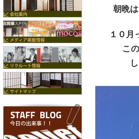
朝晩は
１０月
こ
し