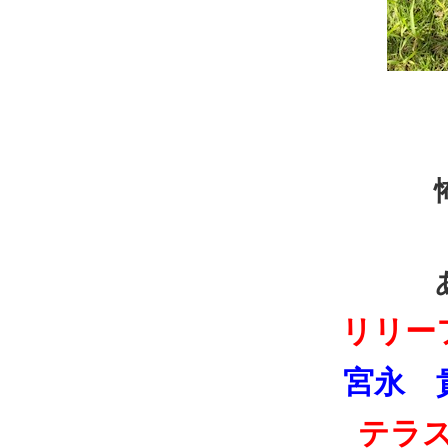
リリー
宮永 
テラ