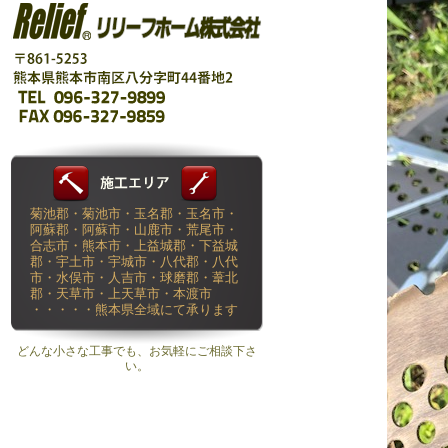
菊池郡・菊池市・玉名郡・玉名市・
阿蘇郡・阿蘇市・山鹿市・荒尾市・
合志市・熊本市・上益城郡・下益城
郡・宇土市・宇城市・八代郡・八代
市・水俣市・人吉市・球磨郡・葦北
郡・天草市・上天草市・本渡市
・・・・・熊本県全域にて承ります
どんな小さな工事でも、お気軽にご相談下さ
い。