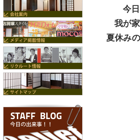
今日
我が
夏休み