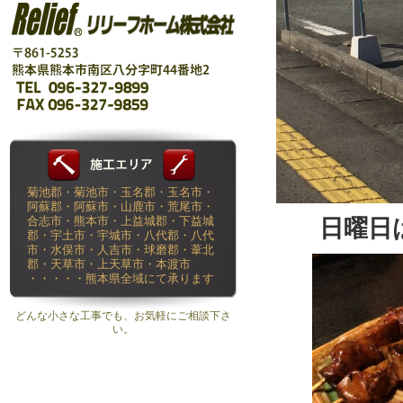
菊池郡・菊池市・玉名郡・玉名市・
阿蘇郡・阿蘇市・山鹿市・荒尾市・
合志市・熊本市・上益城郡・下益城
日曜日
郡・宇土市・宇城市・八代郡・八代
市・水俣市・人吉市・球磨郡・葦北
郡・天草市・上天草市・本渡市
・・・・・熊本県全域にて承ります
どんな小さな工事でも、お気軽にご相談下さ
い。