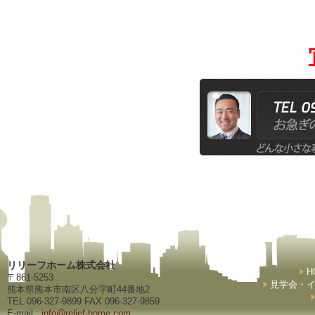
リリーフホーム株式会社
H
〒861-5253
見学会・
熊本県熊本市南区八分字町44番地2
TEL 096-327-9899 FAX 096-327-9859
E-mail :
info@relief-home.com