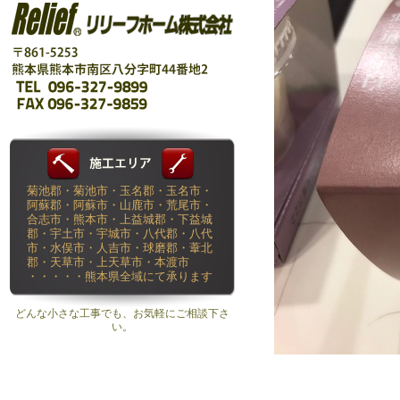
菊池郡・菊池市・玉名郡・玉名市・
阿蘇郡・阿蘇市・山鹿市・荒尾市・
合志市・熊本市・上益城郡・下益城
郡・宇土市・宇城市・八代郡・八代
市・水俣市・人吉市・球磨郡・葦北
郡・天草市・上天草市・本渡市
・・・・・熊本県全域にて承ります
どんな小さな工事でも、お気軽にご相談下さ
い。