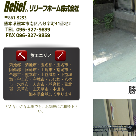
菊池郡・菊池市・玉名郡・玉名市・
阿蘇郡・阿蘇市・山鹿市・荒尾市・
合志市・熊本市・上益城郡・下益城
郡・宇土市・宇城市・八代郡・八代
市・水俣市・人吉市・球磨郡・葦北
郡・天草市・上天草市・本渡市
・・・・・熊本県全域にて承ります
どんな小さな工事でも、お気軽にご相談下さ
い。