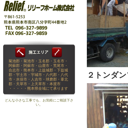
菊池郡・菊池市・玉名郡・玉名市・
阿蘇郡・阿蘇市・山鹿市・荒尾市・
合志市・熊本市・上益城郡・下益城
２トンダン
郡・宇土市・宇城市・八代郡・八代
市・水俣市・人吉市・球磨郡・葦北
郡・天草市・上天草市・本渡市
・・・・・熊本県全域にて承ります
どんな小さな工事でも、お気軽にご相談下さ
い。