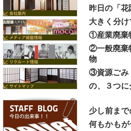
昨日の「花
大きく分け
①産業廃棄
②一般廃棄
物
③資源ごみ
の、３つに
少し前まで
何もかもが