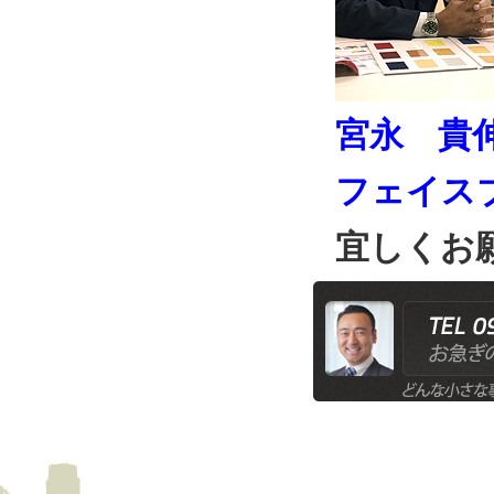
宮永 貴
フェイス
宜しくお