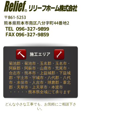
菊池郡・菊池市・玉名郡・玉名市・
阿蘇郡・阿蘇市・山鹿市・荒尾市・
合志市・熊本市・上益城郡・下益城
郡・宇土市・宇城市・八代郡・八代
市・水俣市・人吉市・球磨郡・葦北
郡・天草市・上天草市・本渡市
・・・・・熊本県全域にて承ります
どんな小さな工事でも、お気軽にご相談下さ
い。