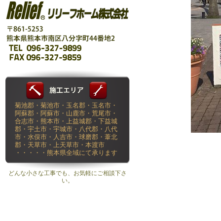
菊池郡・菊池市・玉名郡・玉名市・
阿蘇郡・阿蘇市・山鹿市・荒尾市・
合志市・熊本市・上益城郡・下益城
郡・宇土市・宇城市・八代郡・八代
市・水俣市・人吉市・球磨郡・葦北
郡・天草市・上天草市・本渡市
・・・・・熊本県全域にて承ります
どんな小さな工事でも、お気軽にご相談下さ
い。