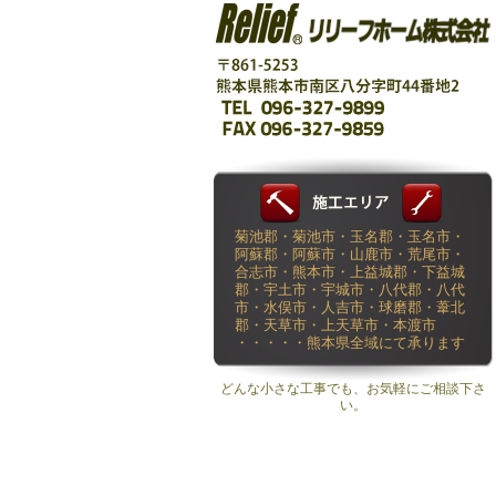
菊池郡・菊池市・玉名郡・玉名市・
阿蘇郡・阿蘇市・山鹿市・荒尾市・
合志市・熊本市・上益城郡・下益城
郡・宇土市・宇城市・八代郡・八代
市・水俣市・人吉市・球磨郡・葦北
郡・天草市・上天草市・本渡市
・・・・・熊本県全域にて承ります
どんな小さな工事でも、お気軽にご相談下さ
い。