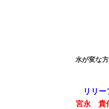
水が変な方
リリー
宮永 貴