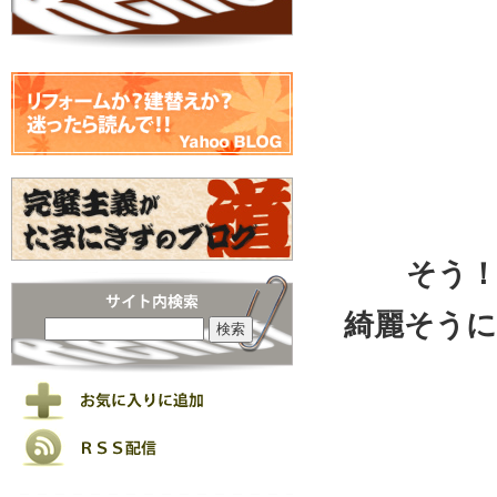
そう
綺麗そうに