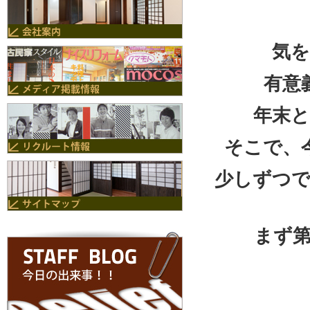
気を
有意
年末
そこで、
少しずつで
まず