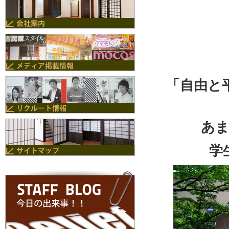
「自由と
あ
学