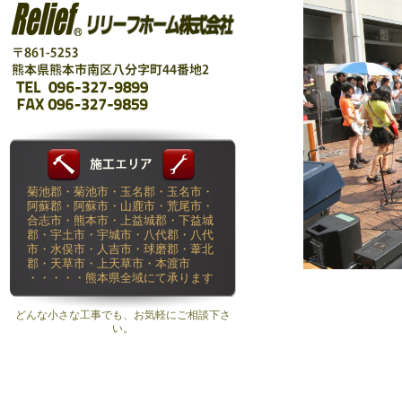
菊池郡・菊池市・玉名郡・玉名市・
阿蘇郡・阿蘇市・山鹿市・荒尾市・
合志市・熊本市・上益城郡・下益城
郡・宇土市・宇城市・八代郡・八代
市・水俣市・人吉市・球磨郡・葦北
郡・天草市・上天草市・本渡市
・・・・・熊本県全域にて承ります
どんな小さな工事でも、お気軽にご相談下さ
い。