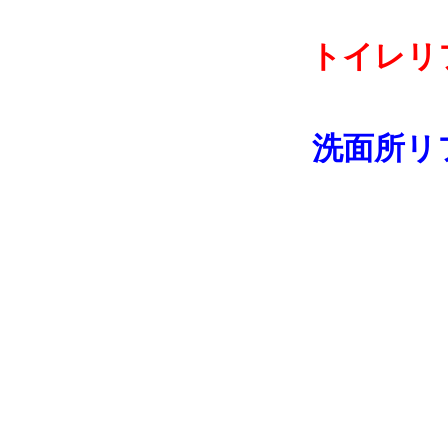
トイレリ
洗面所リ