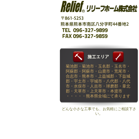
菊池郡・菊池市・玉名郡・玉名市・
阿蘇郡・阿蘇市・山鹿市・荒尾市・
合志市・熊本市・上益城郡・下益城
郡・宇土市・宇城市・八代郡・八代
市・水俣市・人吉市・球磨郡・葦北
郡・天草市・上天草市・本渡市
・・・・・熊本県全域にて承ります
どんな小さな工事でも、お気軽にご相談下さ
い。