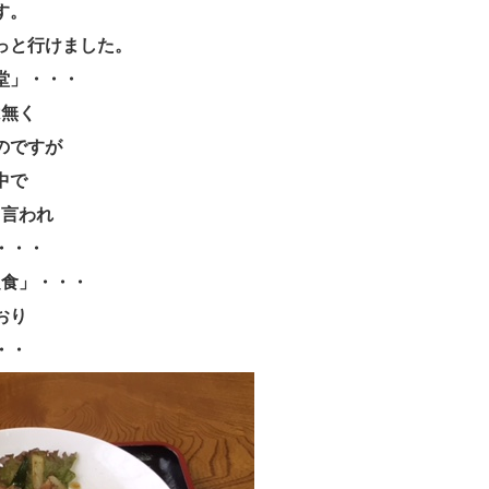
す。
っと行けました。
堂」・・・
は無く
のですが
中で
、言われ
・・・
定食」・・・
おり
・・