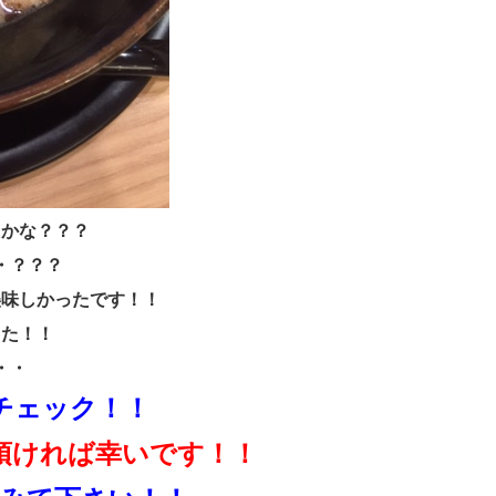
たかな？？？
・？？？
美味しかったです！！
した！！
・・
チェック！！
頂ければ幸いです！！