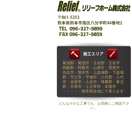
菊池郡・菊池市・玉名郡・玉名市・
阿蘇郡・阿蘇市・山鹿市・荒尾市・
合志市・熊本市・上益城郡・下益城
郡・宇土市・宇城市・八代郡・八代
市・水俣市・人吉市・球磨郡・葦北
郡・天草市・上天草市・本渡市
・・・・・熊本県全域にて承ります
どんな小さな工事でも、お気軽にご相談下さ
い。