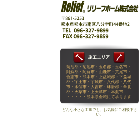
菊池郡・菊池市・玉名郡・玉名市・
阿蘇郡・阿蘇市・山鹿市・荒尾市・
合志市・熊本市・上益城郡・下益城
郡・宇土市・宇城市・八代郡・八代
市・水俣市・人吉市・球磨郡・葦北
郡・天草市・上天草市・本渡市
・・・・・熊本県全域にて承ります
どんな小さな工事でも、お気軽にご相談下さ
い。