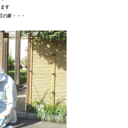
ります
町の家・・・
。