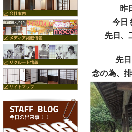
昨
今日
先日、
先日
念の為、