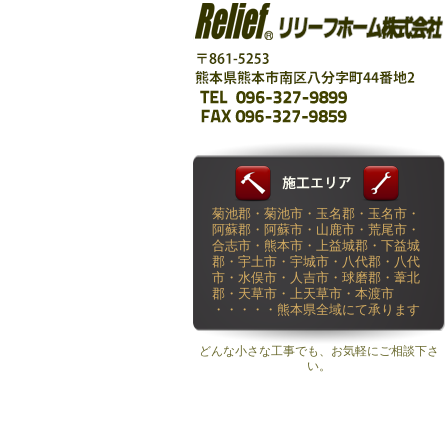
菊池郡・菊池市・玉名郡・玉名市・
阿蘇郡・阿蘇市・山鹿市・荒尾市・
合志市・熊本市・上益城郡・下益城
郡・宇土市・宇城市・八代郡・八代
市・水俣市・人吉市・球磨郡・葦北
郡・天草市・上天草市・本渡市
・・・・・熊本県全域にて承ります
どんな小さな工事でも、お気軽にご相談下さ
い。