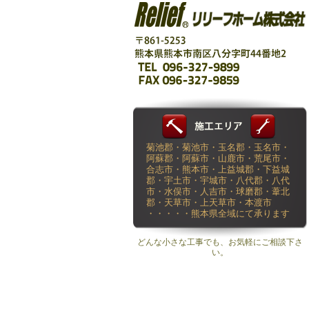
菊池郡・菊池市・玉名郡・玉名市・
阿蘇郡・阿蘇市・山鹿市・荒尾市・
合志市・熊本市・上益城郡・下益城
郡・宇土市・宇城市・八代郡・八代
市・水俣市・人吉市・球磨郡・葦北
郡・天草市・上天草市・本渡市
・・・・・熊本県全域にて承ります
どんな小さな工事でも、お気軽にご相談下さ
い。