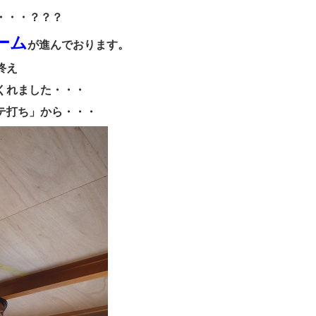
・・・？？？
ーム
が進んでおります。
終え
くれました・・・
テ打ち」から・・・