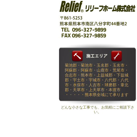
菊池郡・菊池市・玉名郡・玉名市・
阿蘇郡・阿蘇市・山鹿市・荒尾市・
合志市・熊本市・上益城郡・下益城
郡・宇土市・宇城市・八代郡・八代
市・水俣市・人吉市・球磨郡・葦北
郡・天草市・上天草市・本渡市
・・・・・熊本県全域にて承ります
どんな小さな工事でも、お気軽にご相談下さ
い。