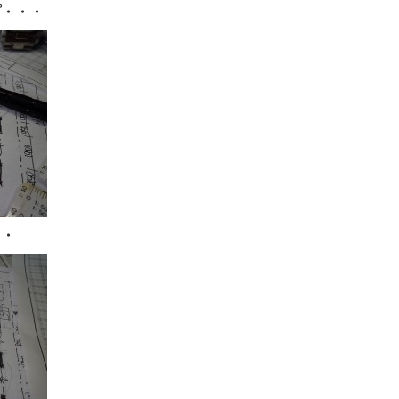
プ・・・
・・