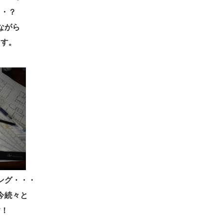
・・？
ながら
ます。
ング・・・
今続々と
す！