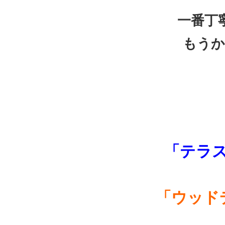
一番丁
もうか
「テラ
「ウッド