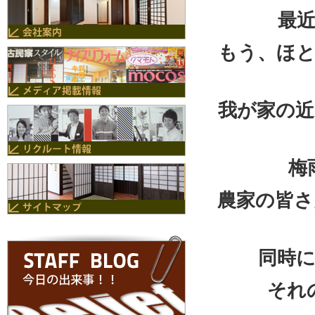
最
もう、ほと
我が家の近
梅
農家の皆さ
同時
それ