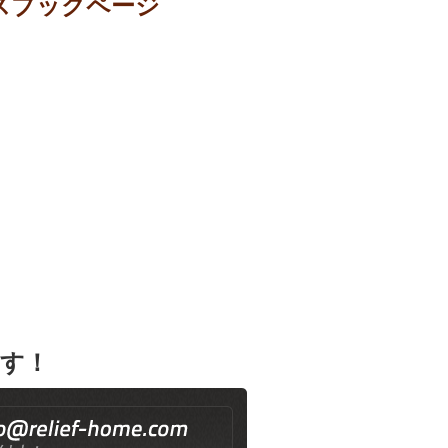
スブックページ
す！