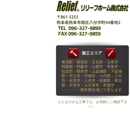
菊池郡・菊池市・玉名郡・玉名市・
阿蘇郡・阿蘇市・山鹿市・荒尾市・
合志市・熊本市・上益城郡・下益城
郡・宇土市・宇城市・八代郡・八代
市・水俣市・人吉市・球磨郡・葦北
郡・天草市・上天草市・本渡市
・・・・・熊本県全域にて承ります
どんな小さな工事でも、お気軽にご相談下さ
い。