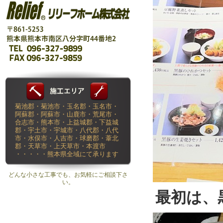
菊池郡・菊池市・玉名郡・玉名市・
阿蘇郡・阿蘇市・山鹿市・荒尾市・
合志市・熊本市・上益城郡・下益城
郡・宇土市・宇城市・八代郡・八代
市・水俣市・人吉市・球磨郡・葦北
郡・天草市・上天草市・本渡市
・・・・・熊本県全域にて承ります
どんな小さな工事でも、お気軽にご相談下さ
い。
最初は、