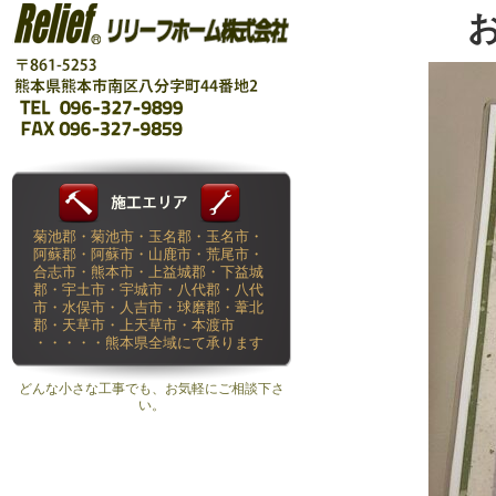
菊池郡・菊池市・玉名郡・玉名市・
阿蘇郡・阿蘇市・山鹿市・荒尾市・
合志市・熊本市・上益城郡・下益城
郡・宇土市・宇城市・八代郡・八代
市・水俣市・人吉市・球磨郡・葦北
郡・天草市・上天草市・本渡市
・・・・・熊本県全域にて承ります
どんな小さな工事でも、お気軽にご相談下さ
い。