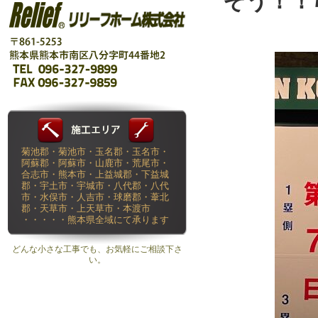
そう！！
菊池郡・菊池市・玉名郡・玉名市・
阿蘇郡・阿蘇市・山鹿市・荒尾市・
合志市・熊本市・上益城郡・下益城
郡・宇土市・宇城市・八代郡・八代
市・水俣市・人吉市・球磨郡・葦北
郡・天草市・上天草市・本渡市
・・・・・熊本県全域にて承ります
どんな小さな工事でも、お気軽にご相談下さ
い。