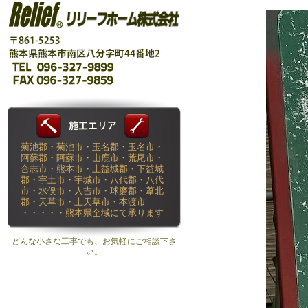
菊池郡・菊池市・玉名郡・玉名市・
阿蘇郡・阿蘇市・山鹿市・荒尾市・
合志市・熊本市・上益城郡・下益城
郡・宇土市・宇城市・八代郡・八代
市・水俣市・人吉市・球磨郡・葦北
郡・天草市・上天草市・本渡市
・・・・・熊本県全域にて承ります
どんな小さな工事でも、お気軽にご相談下さ
い。