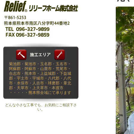
菊池郡・菊池市・玉名郡・玉名市・
阿蘇郡・阿蘇市・山鹿市・荒尾市・
合志市・熊本市・上益城郡・下益城
郡・宇土市・宇城市・八代郡・八代
市・水俣市・人吉市・球磨郡・葦北
郡・天草市・上天草市・本渡市
・・・・・熊本県全域にて承ります
どんな小さな工事でも、お気軽にご相談下さ
い。