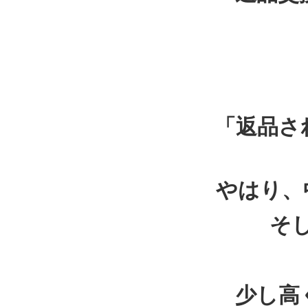
「返品さ
やはり、
そ
少し高