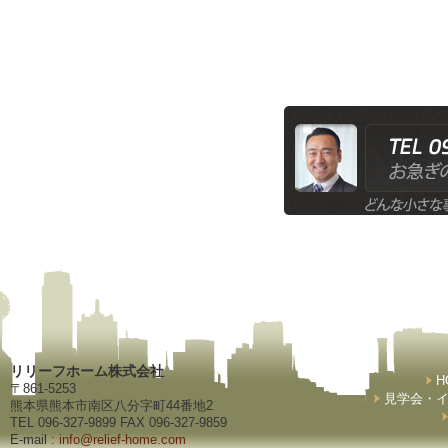
リリーフホーム株式会社
H
〒861-5253
見学会・
熊本県熊本市南区八分字町44番地2
TEL 096-327-9899 FAX 096-327-9859
E-mail :
info@relief-home.com