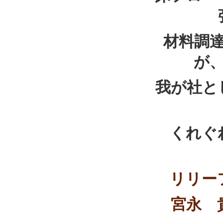
材料調
が
我が社と
くれぐ
リリー
宮永 