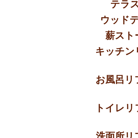
テラ
ウッド
薪スト
キッチン
お風呂リ
トイレリ
洗面所リ