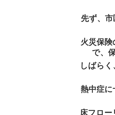
先ず、市
火災保険
で、
しばらく
熱中症に
床フロー