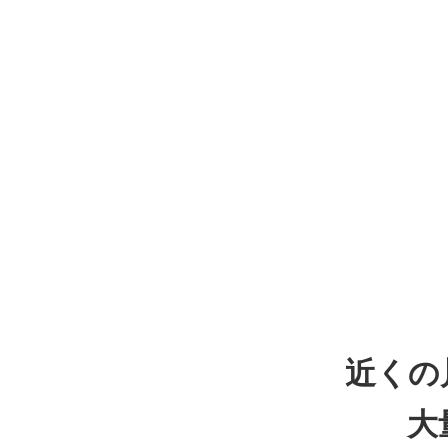
近くの
大