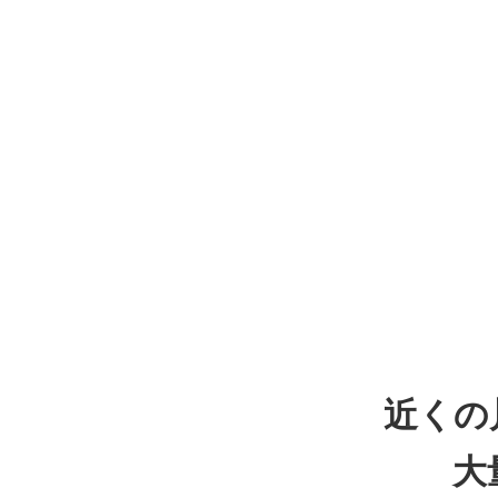
近くの
大