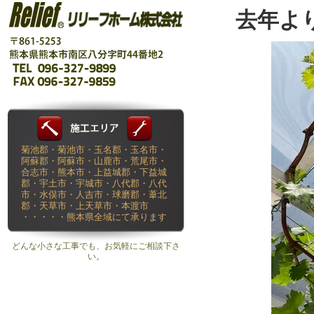
去年よ
菊池郡・菊池市・玉名郡・玉名市・
阿蘇郡・阿蘇市・山鹿市・荒尾市・
合志市・熊本市・上益城郡・下益城
郡・宇土市・宇城市・八代郡・八代
市・水俣市・人吉市・球磨郡・葦北
郡・天草市・上天草市・本渡市
・・・・・熊本県全域にて承ります
どんな小さな工事でも、お気軽にご相談下さ
い。