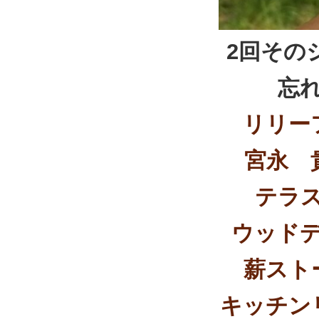
2回その
忘
リリー
宮永 
テラ
ウッド
薪スト
キッチン