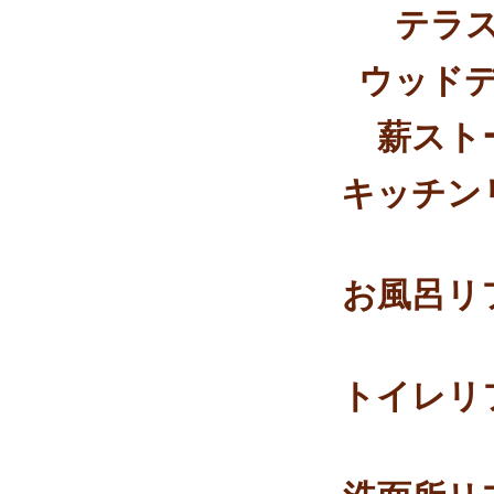
テラ
ウッド
薪スト
キッチン
お風呂リ
トイレリ