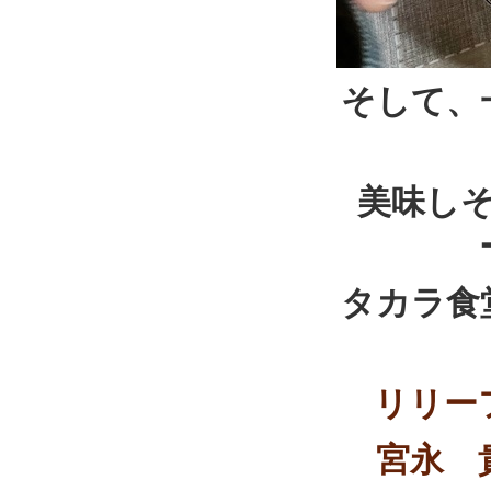
そして、
美味し
タカラ食
リリー
宮永 