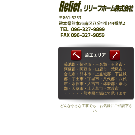
菊池郡・菊池市・玉名郡・玉名市・
阿蘇郡・阿蘇市・山鹿市・荒尾市・
合志市・熊本市・上益城郡・下益城
郡・宇土市・宇城市・八代郡・八代
市・水俣市・人吉市・球磨郡・葦北
郡・天草市・上天草市・本渡市
・・・・・熊本県全域にて承ります
どんな小さな工事でも、お気軽にご相談下さ
い。