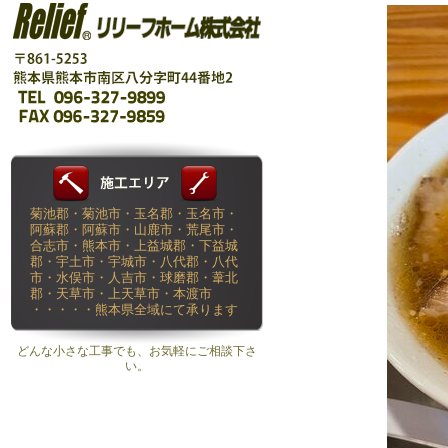
菊池郡・菊池市・玉名郡・玉名市・
阿蘇郡・阿蘇市・山鹿市・荒尾市・
合志市・熊本市・上益城郡・下益城
郡・宇土市・宇城市・八代郡・八代
市・水俣市・人吉市・球磨郡・葦北
郡・天草市・上天草市・本渡市
・・・・・熊本県全域にて承ります
どんな小さな工事でも、お気軽にご相談下さ
い。