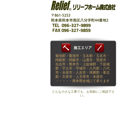
菊池郡・菊池市・玉名郡・玉名市・
阿蘇郡・阿蘇市・山鹿市・荒尾市・
合志市・熊本市・上益城郡・下益城
郡・宇土市・宇城市・八代郡・八代
市・水俣市・人吉市・球磨郡・葦北
郡・天草市・上天草市・本渡市
・・・・・熊本県全域にて承ります
どんな小さな工事でも、お気軽にご相談下さ
い。