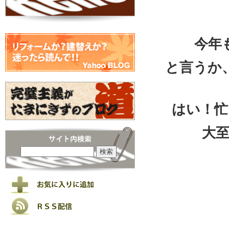
今年
と言うか
はい！忙
大