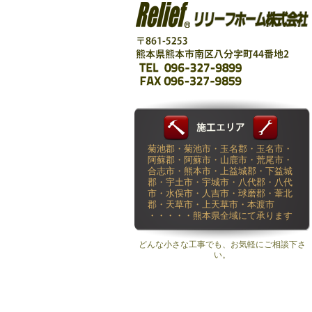
菊池郡・菊池市・玉名郡・玉名市・
阿蘇郡・阿蘇市・山鹿市・荒尾市・
合志市・熊本市・上益城郡・下益城
郡・宇土市・宇城市・八代郡・八代
市・水俣市・人吉市・球磨郡・葦北
郡・天草市・上天草市・本渡市
・・・・・熊本県全域にて承ります
どんな小さな工事でも、お気軽にご相談下さ
い。