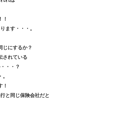
！！
あります・・・。
同じにするか？
伝されている
か・・・？
・。
す！
現行と同じ保険会社だと